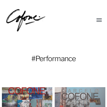
Toggl
menu
Marcelo
#Performance
Cofone