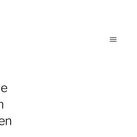
Toggle
menu
de
n
 en