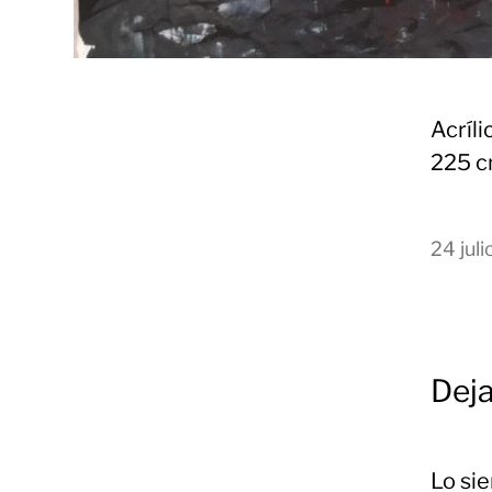
Acríli
225 c
24 jul
Deja
Lo si